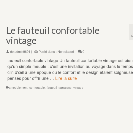
Le fauteuil confortable
vintage
de
admin9691
|
Posté dans :
Non classé
|
0
fauteuil confortable vintage Un fauteuil confortable vintage est bien
qu'un simple meuble : c'est une invitation au voyage dans le temps
clin d'œil à une époque où le confort et le design étaient soigneu
pensés pour offrir une …
Lire la suite
ameublement
,
confortable
,
fauteuil
,
tapisserie
,
vintage